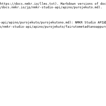
https://docs.nmkr.io/llms.txt). Markdown versions of doc
/docs.nmkr.io/jp/nmkr-studio-api/apino/purojekuto.md).

-api/apino/purojekuto/purojekutono.md): NMKR Studi