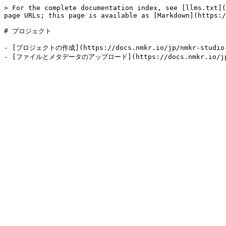
> For the complete documentation index, see [llms.txt](
page URLs; this page is available as [Markdown](https:/
# プロジェクト

- [プロジェクトの作成](https://docs.nmkr.io/jp/nmkr-studio