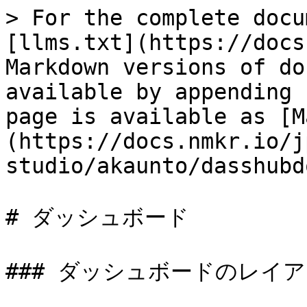
> For the complete docu
[llms.txt](https://docs
Markdown versions of do
available by appending 
page is available as [M
(https://docs.nmkr.io/j
studio/akaunto/dasshubd
# ダッシュボード

### ダッシュボードのレイア