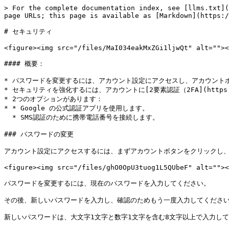
> For the complete documentation index, see [llms.txt](
page URLs; this page is available as [Markdown](https:/
# セキュリティ

<figure><img src="/files/MaI034eakMxZGi1ljwQt" alt=""><
#### 概要：

* パスワードを変更するには、アカウント設定にアクセスし、アカウント
* セキュリティを強化するには、アカウントに[2要素認証（2FA](https://docs.
* 2つのオプションがあります：

* * Google の公式認証アプリを使用します。

  * SMS認証のために携帯電話番号を接続します。

### パスワードの変更

アカウント設定にアクセスするには、まずアカウントボタンをクリックし、ド
<figure><img src="/files/ghO0OpU3tuog1L5QUbeF" alt=""><
パスワードを変更するには、現在のパスワードを入力してください。

その後、新しいパスワードを入力し、確認のためもう一度入力してください
新しいパスワードは、大文字1文字と数字1文字を含む8文字以上で入力して