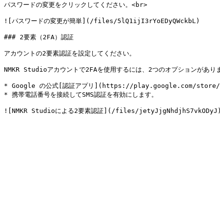
パスワードの変更をクリックしてください。<br>

![パスワードの変更が簡単](/files/5lQ1ijI3rYoEDyQWckbL)

### 2要素（2FA）認証

アカウントの2要素認証を設定してください。

NMKR Studioアカウントで2FAを使用するには、2つのオプションがありま
* Google の公式[認証アプリ](https://play.google.com/store/a
* 携帯電話番号を接続してSMS認証を有効にします。
