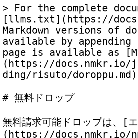
> For the complete docu
[llms.txt](https://docs
Markdown versions of do
available by appending 
page is available as [M
(https://docs.nmkr.io/j
ding/risuto/doroppu.md).
# 無料ドロップ

無料請求可能ドロップは、[エ
(https://docs.nmkr.io/n