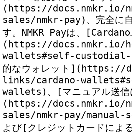
(https://docs.nmkr.io/n
sales/nmkr-pay)、
す。NMKR Payは、[Cardan
(https://docs.nmkr.io/h
wallets#self-custodia
的なウォレット](https://doc
links/cardano-wallets#s
wallets)、[マニュアル送
(https://docs.nmkr.io/n
sales/nmkr-pay/manual
よび[クレジットカードによ