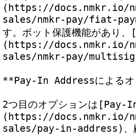
(https://docs.nmkr.io/n
sales/nmkr-pay/fiat
す。ボット保護機能があり、
(https://docs.nmkr.io/n
sales/nmkr-pay/multis
**Pay-In Addressによ
2つ目のオプションは[Pay-In 
(https://docs.nmkr.io/n
sales/pay-in-addre