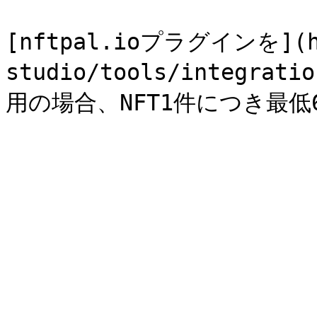
[nftpal.ioプラグインを](htt
studio/tools/integrati