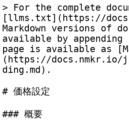
> For the complete docu
[llms.txt](https://docs
Markdown versions of do
available by appending 
page is available as [M
(https://docs.nmkr.io/j
ding.md).

# 価格設定

### 概要
