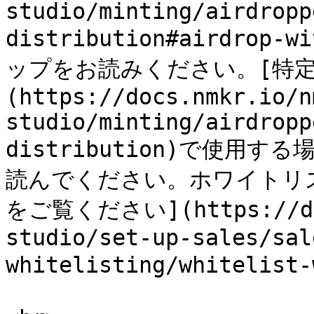
studio/minting/airdropp
distribution#airdrop-
ップをお読みください。[特定
(https://docs.nmkr.io/n
studio/minting/airdropp
distribution)で使
読んでください。ホワイトリ
をご覧ください](https://doc
studio/set-up-sales/sal
whitelisting/whitelist-