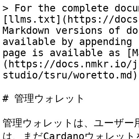
> For the complete docu
[llms.txt](https://docs
Markdown versions of do
available by appending 
page is available as [M
(https://docs.nmkr.io/j
studio/tsru/woretto.md).
# 管理ウォレット

管理ウォレットは、ユーザー
は、まだCardanoウォレ