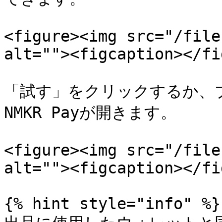
<figure><img src="/file
alt=""><figcaption></fi
「試す」をクリックするか、
NMKR Payが開きます。

<figure><img src="/file
alt=""><figcaption></fi
{% hint style="info" %}
