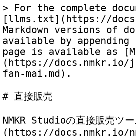
> For the complete docu
[llms.txt](https://docs
Markdown versions of do
available by appending 
page is available as [M
(https://docs.nmkr.io/j
fan-mai.md).

# 直接販売

NMKR Studioの直接販売ツ
(https://docs.nmkr.io/n