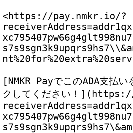
<https://pay.nmkr.io/?
receiverAddress=addr1qx
xc795407pw66g4glt998nu7
s7s9sgn3k9upqrs9hs7\\&a
nt%20for%20extra%20servi
[NMKR PayでこのADA
クしてください！](https://p
receiverAddress=addr1qx
xc795407pw66g4glt998nu7
s7s9sgn3k9upqrs9hs7\&am