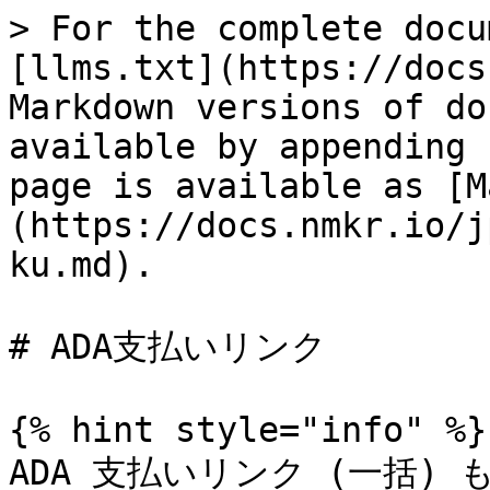
> For the complete docu
[llms.txt](https://docs
Markdown versions of do
available by appending 
page is available as [M
(https://docs.nmkr.io/j
ku.md).

# ADA支払いリンク

{% hint style="info" %}

ADA 支払いリンク (一括)