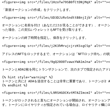
<figure><img src="/files/1HzoTw79SB0fCtDNjMqX" alt=""><
「新規オークションの作成」をクリックします。

<figure><img src="/files/UD3DJzRvSndttB8njIjb" alt=""><
オークションに名前を付け（あなただけが見ることができます）、オーク
った場合、この支払いウォレットもNFTを受け取ります。

オークションの終了時間を指定し、保存をクリックします。

<figure><img src="/files/j2K3hMrujcjrzKSsgCSp" alt="
アドレスのNFTをロックするまで、オークションは「NFTロック待ち」の
<figure><img src="/files/9gQ20O0TvawxYWA1mJna" alt=""><
トークンとADA2枚を同じトランザクションで、次のタブで指定されたアド
{% hint style="warning" %}

トークンと共に2 ADAを送信することは非常に重要であり、トークンが2 
{% endhint %}

<figure><img src="/files/L9RSHGOCKvtM7AZImcmI" alt=""><
トークンがロックされると直ちにオークションが開始され、オークションア
す。トークンにロイヤリティが指定されている場合は、ロイヤリティ欄にロ