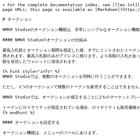
> For the complete documentation index, see [llms.txt](
page URLs; this page is available as [Markdown](https:/
# オークション

NMKR Studioのオークション機能は、非常にシンプルなオークショ
#### NMKR Studioのオークションの仕組み

最低入札額とオークション期間を指定した後、すでにミントされたトーク
用されます。最高入札額のみがアドレスに残ります。より高額の入札があっ
額を送信したウォレットに送信されます。

{% hint style="info" %}

NMKR Studioでは、複数のオークションを同時に行うことができます。

ただし、1つのオークションで複数のトークンを販売することはできません。
NMKR Studioでは、オークションが成立するごとに2％のマーケットプ
トークンにロイヤリティが指定されている場合、ロイヤリティも販売価格か
{% endhint %}

#### オークションを設定する

オークション機能は、メニューのツールにあります。
