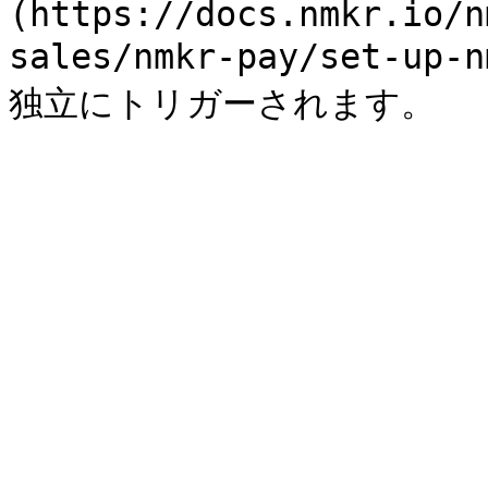
(https://docs.nmkr.io/n
sales/nmkr-pay/set-up-