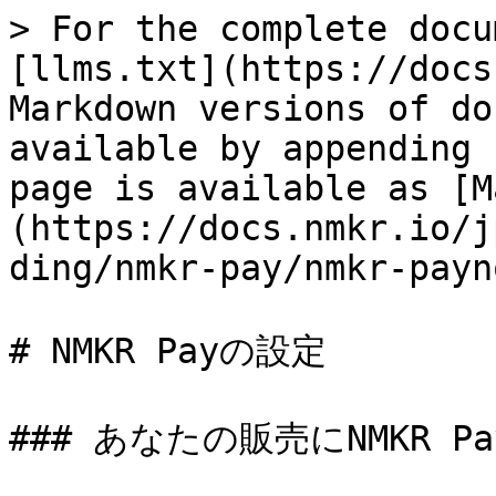
> For the complete docu
[llms.txt](https://docs
Markdown versions of do
available by appending 
page is available as [M
(https://docs.nmkr.io/j
ding/nmkr-pay/nmkr-payn
# NMKR Payの設定

### あなたの販売にNMKR P