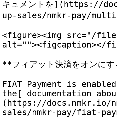
キュメントを](https://docs.
up-sales/nmkr-pay/mu
<figure><img src="/file
alt=""><figcaption></fi
**フィアット決済をオンにする
FIAT Payment is enabled
the[ documentation abou
(https://docs.nmkr.io/n
sales/nmkr-pay/fiat-pay