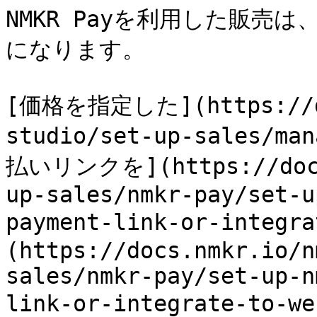
NMKR Payを利用した販売
になります。

[価格を指定した](https://do
studio/set-up-sales/ma
払いリンクを](https://docs.
up-sales/nmkr-pay/set-u
payment-link-or-integ
(https://docs.nmkr.io/n
sales/nmkr-pay/set-up-n
link-or-integrate-t