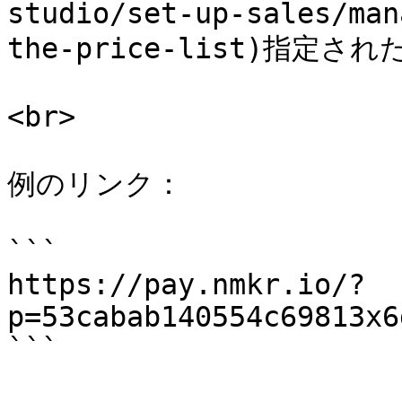
studio/set-up-sales/man
the-price-list)指定
<br>

例のリンク：

```

https://pay.nmkr.io/?
p=53cabab140554c69813x6
```
