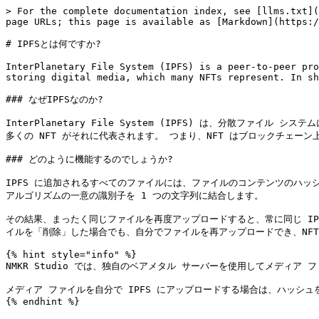
> For the complete documentation index, see [llms.txt](
page URLs; this page is available as [Markdown](https:/
# IPFSとは何ですか?

InterPlanetary File System (IPFS) is a peer-to-peer pro
storing digital media, which many NFTs represent. In sh
### なぜIPFSなのか?

InterPlanetary File System (IPFS) は、分散フ
多くの NFT がそれに代表されます。 つまり、NFT はブロックチェーン
### どのように機能するのでしょうか?

IPFS に追加されるすべてのファイルには、ファイルのコンテンツのハッ
アルゴリズムの一意の識別子を 1 つの文字列に結合します。

その結果、まったく同じファイルを再度アップロードすると、常に同じ IP
イルを「削除」した場合でも、自分でファイルを再アップロードでき、NFT
{% hint style="info" %}

NMKR Studio では、独自のベアメタル サーバーを使用してメディア
メディア ファイルを自分で IPFS にアップロードする場合は、ハッシュ
{% endhint %}
