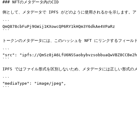
### NFTのメタデータ内のCID

例として、メタデータで IPFS がどのように使用されるかを示します。アッ
```

QmQ878cbFuPj9GWij1KXowcQP6RY1kHQm3Y6dkAe4VPaRz

```

トークンのメタデータには、このハッシュを NFT にリンクするフィールド
```

"src": "ipfs://QmSz8jA6LfU6NSSaobybvzsobbuaQwVBZ8CCBe2h
```

IPFS ではファイル形式を区別しないため、メタデータには正しい形式の
```

"mediaType": "image/jpeg",
