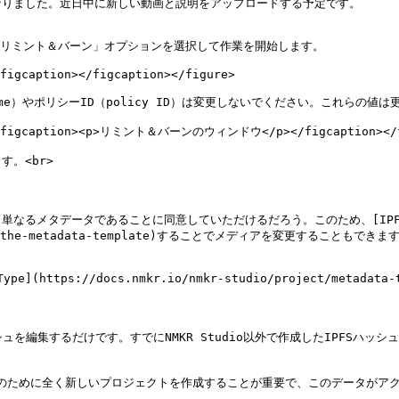
りました。近日中に新しい動画と説明をアップロードする予定です。

リミント＆バーン」オプションを選択して作業を開始します。

figcaption></figcaption></figure>

e）やポリシーID（policy ID）は変更しないでください。これらの値は
""><figcaption><p>リミント＆バーンのウィンドウ</p></figcaption></f
<br>

タデータであることに同意していただけるだろう。このため、[IPFSハッシュ値を
tly-to-the-metadata-template)することでメディアを変更することもできます
tps://docs.nmkr.io/nmkr-studio/project/metadata
ュを編集するだけです。すでにNMKR Studio以外で作成したIPFSハ
このために全く新しいプロジェクトを作成することが重要で、このデータがアク