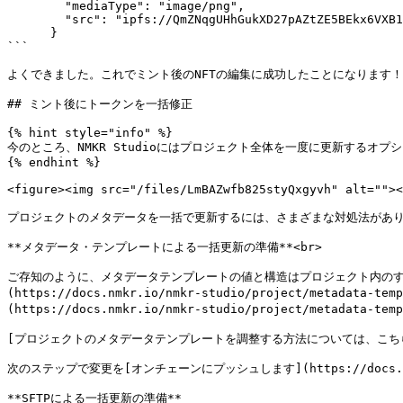
        "mediaType": "image/png",

        "src": "ipfs://QmZNqgUHhGukXD27pAZtZE5BEkx6VXB1AhQVmK55QCd31y"  <--- IPFS hash

      }

```

よくできました。これでミント後のNFTの編集に成功したことになります！

## ミント後にトークンを一括修正

{% hint style="info" %}

今のところ、NMKR Studioにはプロジェクト全体を一度に更新するオ
{% endhint %}

<figure><img src="/files/LmBAZwfb825styQxgyvh" alt=""><
プロジェクトのメタデータを一括で更新するには、さまざまな対処法がありま
**メタデータ・テンプレートによる一括更新の準備**<br>

ご存知のように、メタデータテンプレートの値と構造はプロジェクト内のす
(https://docs.nmkr.io/nmkr-studio/project/metadata-te
(https://docs.nmkr.io/nmkr-studio/project/metada
[プロジェクトのメタデータテンプレートを調整する方法については、こちらをお読みください！
次のステップで変更を[オンチェーンにプッシュします](https://docs.nmkr.io/
**SFTPによる一括更新の準備**
