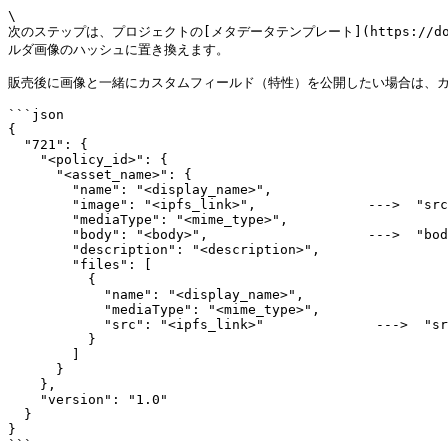
\

次のステップは、プロジェクトの[メタデータテンプレート](https://docs.n
ルダ画像のハッシュに置き換えます。

販売後に画像と一緒にカスタムフィールド（特性）を公開したい場合は、カ
```json

{

  "721": {

    "<policy_id>": {

      "<asset_name>": {

        "name": "<display_name>",

        "image": "<ipfs_link>",              --->  "src": "ipfs://Qmdp...xyz" 

        "mediaType": "<mime_type>",

        "body": "<body>",                    --->  "body": "wait for reveal" 

        "description": "<description>",

        "files": [

          {

            "name": "<display_name>",

            "mediaType": "<mime_type>",

            "src": "<ipfs_link>"              --->  "src": "ipfs://Qmdp...xyz" 

          }

        ]

      }

    },

    "version": "1.0"

  }

}

```
