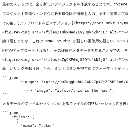
最初のステップは、全く新しいプロジェクトを作成することです。"Spare
プロジェクト作成ウィンドウに必要最低限の情報を入力します（実際にプロ
その後、[アップロード＆ピンオプション](https://docs.nmkr.io/nm
<figure><img src="/files/sBkNMed2LyyRBkhZknCL" alt=""><
繰り返しますが、これは NMKR Studio が新しい画像用の新しい IPF
NFTがアップロードされると、その詳細やメタデータを見ることができ、そ
<figure><img src="/files/oZgQXP0mjS2OYc4kN5jU" alt=""><
新しいリンクを貼り付けたら、ミントボタンを押す前にフォーマットが正し
```json

        "image": "ipfs://QmZNqgUHhGukXD27pAZtZE5BEkx6VXB1AhQVmK55QCd31y",

         ---> "image": "ipfs://this is the hash",

```

メタデータのファイルセクションにあるファイルのIPFSハッシュも置き換
```json

    "files": [

      {

        "name": "token",
