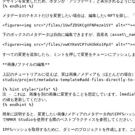
デザインを変更したため、ボタンが「アップデート」と表示されるようにな
{% endhint %}

メタデータのテキストだけを変更したい場合は、編集したいNFTを探し、「
<figure><img src="/files/1UwfZDSKCgVFNPeze1SY" alt=""><
下のボックスのメタデータは自由に編集できますが、資産名（asset\_nam
<figure><img src="/files/vwKYKeVCP7sH3kKo1Pp3" alt=
すべての変更を追加したら、ミントを押して変更をチェーンにプッシュします。
**画像/ファイルの編集**

上記のチュートリアルに従えば、実は画像／メディアも（ほとんどの場合）単なるメ
studio/project/metadata-template#add-files-direc
{% hint style="info" %}

注 - これは、画像を別の画像に変更することを想定しています。[mediaType](ht
の値も更新してください。

{% endhint %}

簡単に説明すると、変更したい画像/メディアのメタデータ内のIPFSハッシ
でNMKR Studioを使用する際のベストプラクティスを参照してください。

IPFSハッシュを取得するために、ダミーのプロジェクトを作成します。