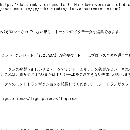
https://docs.nmkr.io/llms.txt). Markdown versions of doc
/docs.nmkr.io/jp/nmkr-studio/tkun/appudtomintoni.md).

ect/policy)がロックされていない限り、トークンのメタデータを編集できます。

ミント クレジット (2.25ADA) が必要で、NFT はプロセス全体を通じ
なトークンの複製を正しいメタデータでミントします。この複製がミントされ
。これは、資産名および/またはポリシーIDを更新できない理由も説明します
oscan.io)でトークンのミントトランザクションを確認してください。ミントト
figcaption></figcaption></figure>
