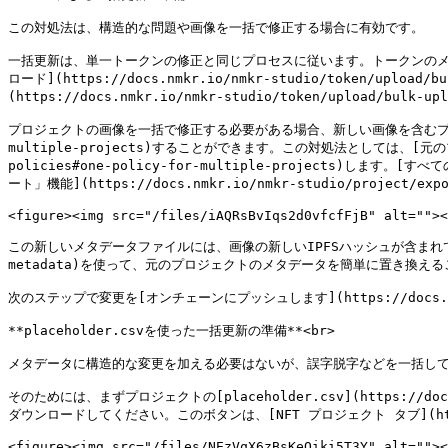
この対処法は、構造的な問題や画像を一括で修正する場合に有効です。

一括更新は、単一トークンの修正と同じプロセスに従います。トークンのメ
ロード](https://docs.nmkr.io/nmkr-studio/token/
(https://docs.nmkr.io/nmkr-studio/token/upload/b
プロジェクトの画像を一括で修正する必要がある場合、新しい画像を含むプ[ロジェクトの複製を作
multiple-projects)することができます。この対処法としては、[元のプロジ
policies#one-policy-for-multiple-projects)します。
ート」機能](https://docs.nmkr.io/nmkr-studio/proj
<figure><img src="/files/iAQRsBvIqs2d0vfcfFjB" alt=""><
この新しいメタデータファイルには、画像の新しいIPFSハッシュが含まれており、[SFTP一
metadata)を使って、元のプロジェクトのメタデータを簡単に置き換
次のステップで変更を[オンチェーンにプッシュします](https://docs.nmkr.io/
**placeholder.csvを使った一括更新の準備**<br>

メタデータに構造的な変更を加える必要はないが、誤字脱字などを一括して修正す
そのためには、まずプロジェクトの[placeholder.csv](https://docs.nmkr
ダウンロードしてください。このボタンは、[NFT プロジェクト タブ](https:/
<figure><img src="/files/NEzVqX6zBsKeOiki5T3Y" alt=""><