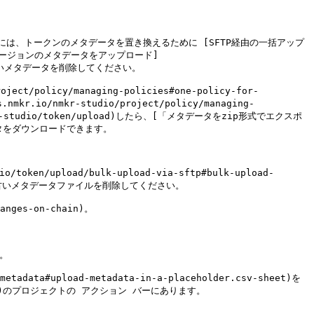
は、トークンのメタデータを置き換えるために [SFTP経由の一括アップ
い正しいバージョンのメタデータをアップロード]
ェクトの古いメタデータを削除してください。

licy/managing-policies#one-policy-for-
/nmkr-studio/project/policy/managing-
mkr-studio/token/upload)したら、[「メタデータをzip形式でエクスポ
タデータをダウンロードできます。

/upload/bulk-upload-via-sftp#bulk-upload-
古いメタデータファイルを削除してください。

ges-on-chain)。

。

tadata#upload-metadata-in-a-placeholder.csv-sheet)を
s-tab)のプロジェクトの アクション バーにあります。
