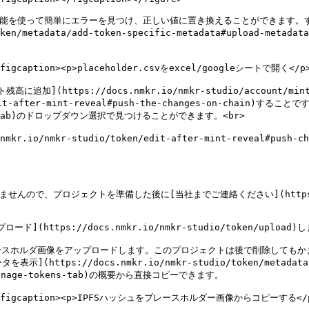
機能を使って簡単にエラーを見つけ、正しい値に置き換えることができます。すべて
ken/metadata/add-token-specific-metadata#upload-me
><figcaption><p>placeholder.csvをexcel/googleシートで開く</p><
(https://docs.nmkr.io/nmkr-studio/account/min
edit-after-mint-reveal#push-the-changes-on-chain)
tokens-tab)のドロップダウン選択で見つけることができます。<br>

nmkr-studio/token/edit-after-mint-reveal#push-chan
んので、プロジェクトを準備した後に[当社までご連絡ください](https://nm
tps://docs.nmkr.io/nmkr-studio/token/upload)し
ースホルダ画像をアップロードします。このプロジェクトは後で削除してもか
tps://docs.nmkr.io/nmkr-studio/token/metadata/
n/manage-tokens-tab)の概要から直接コピーできます。

t=""><figcaption><p>IPFSハッシュをプレースホルダー画像からコピーする</p><