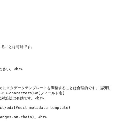
することは可能です。

い。<br>

めにメタデータテンプレートを調整することは合理的です。[説明]
than-63-characters)や[フィールド名]
、この対処法は有効です。<br>

t#edit-metadata-template)

ges-on-chain)。<br>
