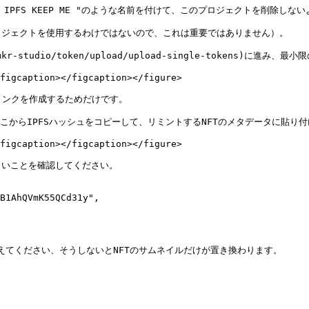
 IPFS KEEP ME "のような名前を付けて、このプロジェクトを削除し
ジェクトを使用するわけではないので、これは重要ではありません）。

kr-studio/token/upload/upload-single-tokens)に進
figcaption></figcaption></figure>

Sリンクを作成するためだけです。

こからIPFSハッシュをコピーして、リミントするNFTのメタデータに貼り付
figcaption></figcaption></figure>

いことを確認してください。

えてください、そうしないとNFTのサムネイルだけが置き換わります。
