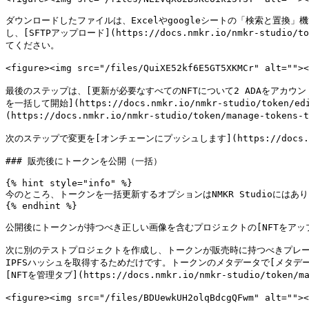
ダウンロードしたファイルは、Excelやgoogleシートの「検索と置換」
し、[SFTPアップロード](https://docs.nmkr.io/nmkr-studio/to
てください。

<figure><img src="/files/QuiXE52kf6E5GT5XKMCr" alt=""
最後のステップは、[更新が必要なすべてのNFTについて2 ADAをアカウント残高に追加]
を一括して開始](https://docs.nmkr.io/nmkr-studio/token/
(https://docs.nmkr.io/nmkr-studio/token/manage-
次のステップで変更を[オンチェーンにプッシュします](https://docs.nmkr.io/
### 販売後にトークンを公開（一括）

{% hint style="info" %}

今のところ、トークンを一括更新するオプションはNMKR Studioにはありませ
{% endhint %}

公開後にトークンが持つべき正しい画像を含むプロジェクトの[NFTをアップロード](ht
次に別のテストプロジェクトを作成し、トークンが販売時に持つべきプレ
IPFSハッシュを取得するためだけです。トークンのメタデータで[メタデータを表示](ht
[NFTを管理タブ](https://docs.nmkr.io/nmkr-studio/toke
<figure><img src="/files/BDUewkUH2olqBdcgQFwm" al