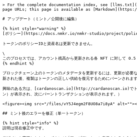
> For the complete documentation index, see [llms.txt](
page URLs; this page is available as [Markdown](https:/
# アップデート（ミント／公開後に編集）

{% hint style="warning" %}

[ポリシー](https://docs.nmkr.io/nmkr-studio/proj
トークンのポリシーIDと資産名は更新できません。

\

このプロセスでは、アカウント残高から更新される各 NFT に対して 0.5 
{% endhint %}

ブロックチェーン上のトークンのメタデータを更新するには、更新が必要
新された後、複製はトークンの正しい供給を復元するためにバーンされます
興味のある方は、[cardanoscan.io](http://cardan
ン）が表示され、次にバーントランザクションが表示されます。）

<figure><img src="/files/vY5J4egm2F8UO8a7i8yA" alt=""><
## ミント後のエラーを修正（単一トークン）

{% hint style="info" %}

説明は現在修正中です。
