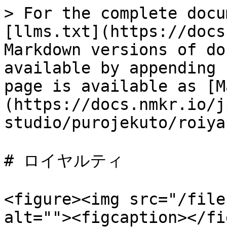
> For the complete docu
[llms.txt](https://docs
Markdown versions of do
available by appending 
page is available as [M
(https://docs.nmkr.io/j
studio/purojekuto/roiya
# ロイヤルティ

<figure><img src="/file
alt=""><figcaption></fi