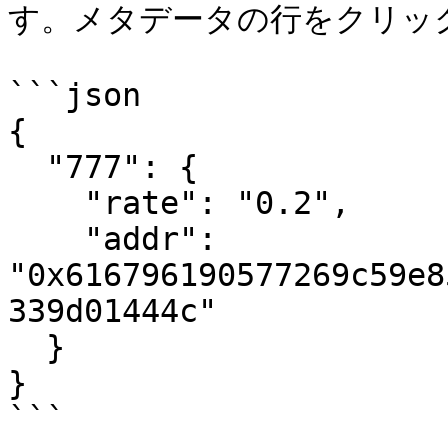
す。メタデータの行をクリッ
```json

{

  "777": {

    "rate": "0.2",

    "addr": 
"0x616796190577269c59e8
339d01444c"

  }

}

```
